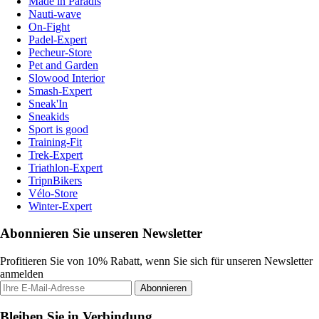
Made in Paradis
Nauti-wave
On-Fight
Padel-Expert
Pecheur-Store
Pet and Garden
Slowood Interior
Smash-Expert
Sneak'In
Sneakids
Sport is good
Training-Fit
Trek-Expert
Triathlon-Expert
TripnBikers
Vélo-Store
Winter-Expert
Abonnieren Sie unseren Newsletter
Profitieren Sie von 10% Rabatt, wenn Sie sich für unseren Newsletter
anmelden
Abonnieren
Bleiben Sie in Verbindung