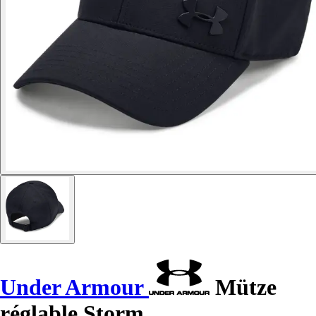
Under Armour
Mütze
réglable Storm