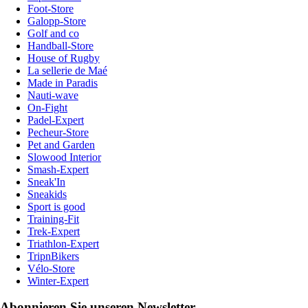
Foot-Store
Galopp-Store
Golf and co
Handball-Store
House of Rugby
La sellerie de Maé
Made in Paradis
Nauti-wave
On-Fight
Padel-Expert
Pecheur-Store
Pet and Garden
Slowood Interior
Smash-Expert
Sneak'In
Sneakids
Sport is good
Training-Fit
Trek-Expert
Triathlon-Expert
TripnBikers
Vélo-Store
Winter-Expert
Abonnieren Sie unseren Newsletter