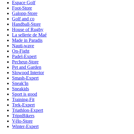
Espace Golf
Foot-Store
Galopp-Store
Golf and co
Handball-Store
House of Rugby
La sellerie de Maé
Made in Paradis
Nauti-wave
On-Fight
Padel-Expert
Pecheur-Store
Pet and Garden
Slowood Interior
Smash-Expert
Sneak'In
Sneakids
Sport is good
Training-Fit
Trek-Expert
Triathlon-Expert
TripnBikers
Vélo-Store
Winter-Expert