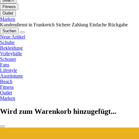
Beach
Fitness
Outlet
Marken
Kundendienst in Frankreich
Sichere Zahlung
Einfache Rückgabe
Suchen
Neue Artikel
Schuhe
Bekleidung
Volleybälle
Schoner
Fans
Lifestyle
Ausrüstung
Beach
Fitness
Outlet
Marken
Wird zum Warenkorb hinzugefügt...