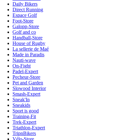
Daily Bikers
Direct Running
Espace Golf
Foot-Store
Galopp-Store
Golf and co
Handball-Store
House of Rugby
La sellerie de Maé
Made in Paradis
Nauti-wave
On-Fight
Padel-Expert
Pecheur-Store
Pet and Garden
Slowood Interior
Smash-Expert
Sneak'In
Sneakids
Sport is good
Training-Fit
Trek-Expert
Triathlon-Expert
TripnBikers
Vélo-Store