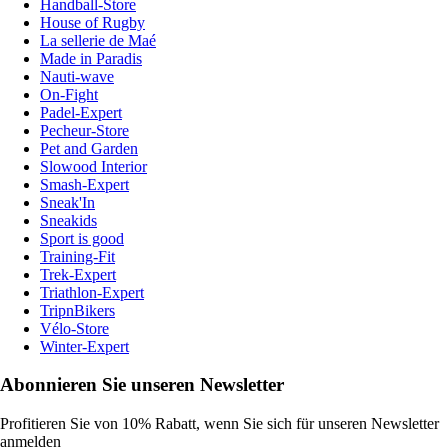
Handball-Store
House of Rugby
La sellerie de Maé
Made in Paradis
Nauti-wave
On-Fight
Padel-Expert
Pecheur-Store
Pet and Garden
Slowood Interior
Smash-Expert
Sneak'In
Sneakids
Sport is good
Training-Fit
Trek-Expert
Triathlon-Expert
TripnBikers
Vélo-Store
Winter-Expert
Abonnieren Sie unseren Newsletter
Profitieren Sie von 10% Rabatt, wenn Sie sich für unseren Newsletter
anmelden