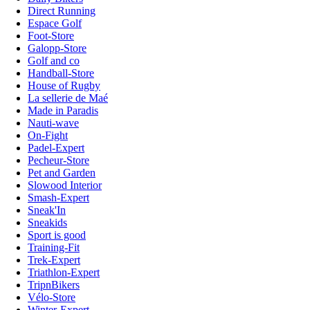
Direct Running
Espace Golf
Foot-Store
Galopp-Store
Golf and co
Handball-Store
House of Rugby
La sellerie de Maé
Made in Paradis
Nauti-wave
On-Fight
Padel-Expert
Pecheur-Store
Pet and Garden
Slowood Interior
Smash-Expert
Sneak'In
Sneakids
Sport is good
Training-Fit
Trek-Expert
Triathlon-Expert
TripnBikers
Vélo-Store
Winter-Expert