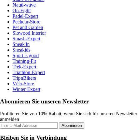
Nauti-wave
On-Fight
Padel-Expert
Pecheur-Store
Pet and Garden
Slowood Interior
Smash-Expert
Sneak'In
Sneakids
Sport is good
Training-Fit
Trek-Expert
Triathlon-Expert
TripnBikers
Vélo-Store
Winter-Expert
Abonnieren Sie unseren Newsletter
Profitieren Sie von 10% Rabatt, wenn Sie sich für unseren Newsletter
anmelden
Abonnieren
Bleiben Sie in Verbindung