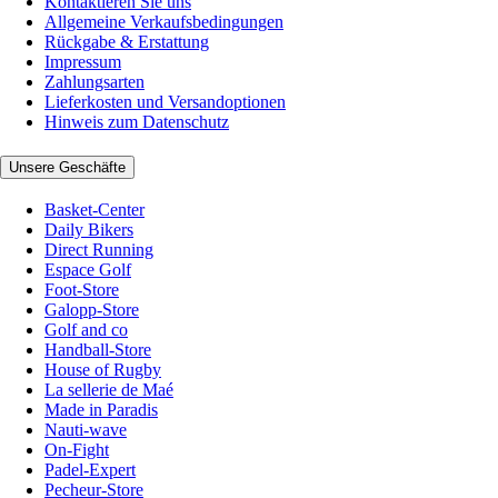
Kontaktieren Sie uns
Allgemeine Verkaufsbedingungen
Rückgabe & Erstattung
Impressum
Zahlungsarten
Lieferkosten und Versandoptionen
Hinweis zum Datenschutz
Unsere Geschäfte
Basket-Center
Daily Bikers
Direct Running
Espace Golf
Foot-Store
Galopp-Store
Golf and co
Handball-Store
House of Rugby
La sellerie de Maé
Made in Paradis
Nauti-wave
On-Fight
Padel-Expert
Pecheur-Store