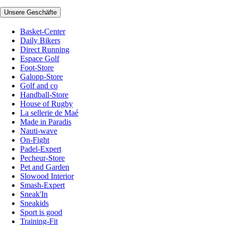
Unsere Geschäfte
Basket-Center
Daily Bikers
Direct Running
Espace Golf
Foot-Store
Galopp-Store
Golf and co
Handball-Store
House of Rugby
La sellerie de Maé
Made in Paradis
Nauti-wave
On-Fight
Padel-Expert
Pecheur-Store
Pet and Garden
Slowood Interior
Smash-Expert
Sneak'In
Sneakids
Sport is good
Training-Fit