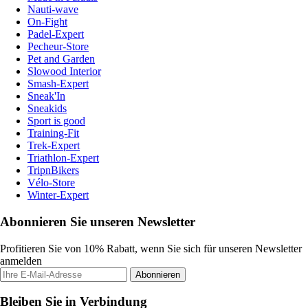
Nauti-wave
On-Fight
Padel-Expert
Pecheur-Store
Pet and Garden
Slowood Interior
Smash-Expert
Sneak'In
Sneakids
Sport is good
Training-Fit
Trek-Expert
Triathlon-Expert
TripnBikers
Vélo-Store
Winter-Expert
Abonnieren Sie unseren Newsletter
Profitieren Sie von 10% Rabatt, wenn Sie sich für unseren Newsletter
anmelden
Abonnieren
Bleiben Sie in Verbindung