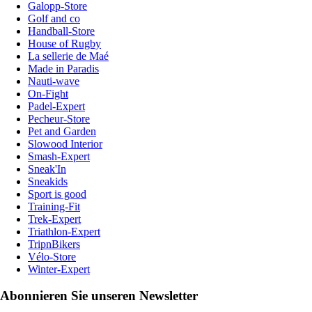
Galopp-Store
Golf and co
Handball-Store
House of Rugby
La sellerie de Maé
Made in Paradis
Nauti-wave
On-Fight
Padel-Expert
Pecheur-Store
Pet and Garden
Slowood Interior
Smash-Expert
Sneak'In
Sneakids
Sport is good
Training-Fit
Trek-Expert
Triathlon-Expert
TripnBikers
Vélo-Store
Winter-Expert
Abonnieren Sie unseren Newsletter