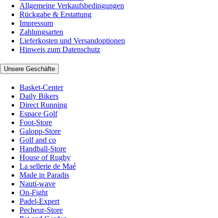
Allgemeine Verkaufsbedingungen
Rückgabe & Erstattung
Impressum
Zahlungsarten
Lieferkosten und Versandoptionen
Hinweis zum Datenschutz
Unsere Geschäfte
Basket-Center
Daily Bikers
Direct Running
Espace Golf
Foot-Store
Galopp-Store
Golf and co
Handball-Store
House of Rugby
La sellerie de Maé
Made in Paradis
Nauti-wave
On-Fight
Padel-Expert
Pecheur-Store