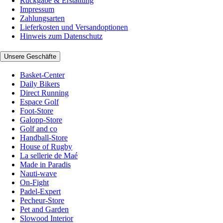
Rückgabe & Erstattung
Impressum
Zahlungsarten
Lieferkosten und Versandoptionen
Hinweis zum Datenschutz
Unsere Geschäfte
Basket-Center
Daily Bikers
Direct Running
Espace Golf
Foot-Store
Galopp-Store
Golf and co
Handball-Store
House of Rugby
La sellerie de Maé
Made in Paradis
Nauti-wave
On-Fight
Padel-Expert
Pecheur-Store
Pet and Garden
Slowood Interior