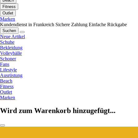
Beach
Fitness
Outlet
Marken
Kundendienst in Frankreich
Sichere Zahlung
Einfache Rückgabe
Suchen
Neue Artikel
Schuhe
Bekleidung
Volleybälle
Schoner
Fans
Lifestyle
Ausrüstung
Beach
Fitness
Outlet
Marken
Wird zum Warenkorb hinzugefügt...