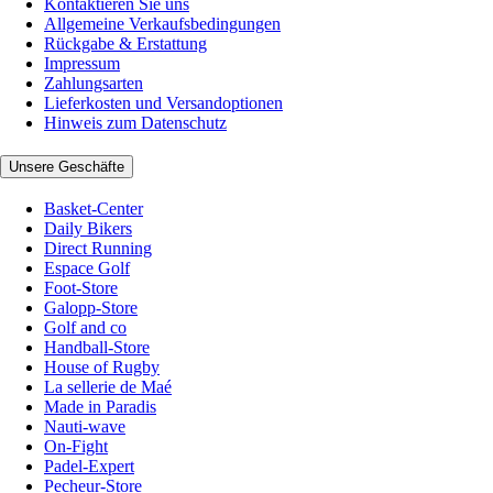
Kontaktieren Sie uns
Allgemeine Verkaufsbedingungen
Rückgabe & Erstattung
Impressum
Zahlungsarten
Lieferkosten und Versandoptionen
Hinweis zum Datenschutz
Unsere Geschäfte
Basket-Center
Daily Bikers
Direct Running
Espace Golf
Foot-Store
Galopp-Store
Golf and co
Handball-Store
House of Rugby
La sellerie de Maé
Made in Paradis
Nauti-wave
On-Fight
Padel-Expert
Pecheur-Store