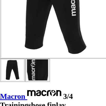
Macron
3/4
Trainingshose finlay