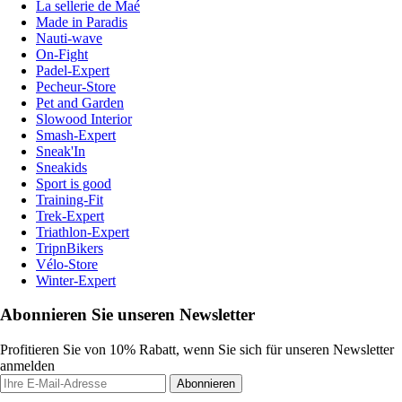
La sellerie de Maé
Made in Paradis
Nauti-wave
On-Fight
Padel-Expert
Pecheur-Store
Pet and Garden
Slowood Interior
Smash-Expert
Sneak'In
Sneakids
Sport is good
Training-Fit
Trek-Expert
Triathlon-Expert
TripnBikers
Vélo-Store
Winter-Expert
Abonnieren Sie unseren Newsletter
Profitieren Sie von 10% Rabatt, wenn Sie sich für unseren Newsletter
anmelden
Abonnieren