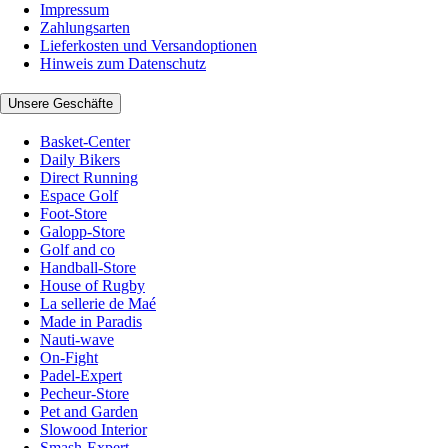
Impressum
Zahlungsarten
Lieferkosten und Versandoptionen
Hinweis zum Datenschutz
Unsere Geschäfte
Basket-Center
Daily Bikers
Direct Running
Espace Golf
Foot-Store
Galopp-Store
Golf and co
Handball-Store
House of Rugby
La sellerie de Maé
Made in Paradis
Nauti-wave
On-Fight
Padel-Expert
Pecheur-Store
Pet and Garden
Slowood Interior
Smash-Expert