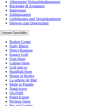
Allgemeine Verkaufsbedingungen
Rückgabe & Erstattung
Impressum
Zahlungsarten
Lieferkosten und Versandoptionen
Hinweis zum Datenschutz
Unsere Geschäfte
Basket-Center
Daily Bikers
Direct Running
Espace Golf
Foot-Store
Galopp-Store
Golf and co
Handball-Store
House of Rugby
La sellerie de Maé
Made in Paradis
Nauti-wave
On-Fight
Padel-Expert
Pecheur-Store
Pet and Garden