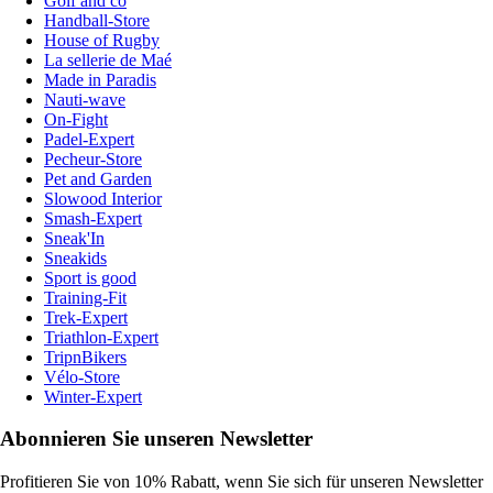
Golf and co
Handball-Store
House of Rugby
La sellerie de Maé
Made in Paradis
Nauti-wave
On-Fight
Padel-Expert
Pecheur-Store
Pet and Garden
Slowood Interior
Smash-Expert
Sneak'In
Sneakids
Sport is good
Training-Fit
Trek-Expert
Triathlon-Expert
TripnBikers
Vélo-Store
Winter-Expert
Abonnieren Sie unseren Newsletter
Profitieren Sie von 10% Rabatt, wenn Sie sich für unseren Newsletter