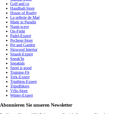
Golf and co
Handball-Store
House of Rugby
La sellerie de Maé
Made in Paradis
Nauti-wave
On-Fight
Padel-Expert
Pecheur-Store
Pet and Garden
Slowood Interior
Smash-Expert
Sneak'In
Sneakids
Sport is good
Training-Fit
Trek-Expert
Triathlon-Expert
TripnBikers
Vélo-Store
Winter-Expert
Abonnieren Sie unseren Newsletter