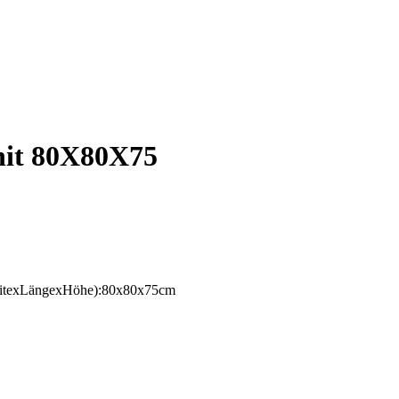
nit 80X80X75
BreitexLängexHöhe):80x80x75cm