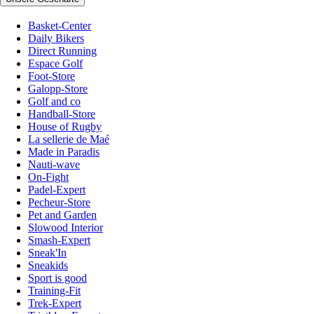
Basket-Center
Daily Bikers
Direct Running
Espace Golf
Foot-Store
Galopp-Store
Golf and co
Handball-Store
House of Rugby
La sellerie de Maé
Made in Paradis
Nauti-wave
On-Fight
Padel-Expert
Pecheur-Store
Pet and Garden
Slowood Interior
Smash-Expert
Sneak'In
Sneakids
Sport is good
Training-Fit
Trek-Expert