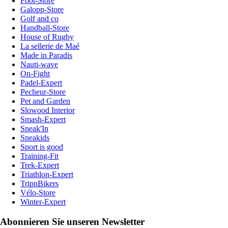
Foot-Store
Galopp-Store
Golf and co
Handball-Store
House of Rugby
La sellerie de Maé
Made in Paradis
Nauti-wave
On-Fight
Padel-Expert
Pecheur-Store
Pet and Garden
Slowood Interior
Smash-Expert
Sneak'In
Sneakids
Sport is good
Training-Fit
Trek-Expert
Triathlon-Expert
TripnBikers
Vélo-Store
Winter-Expert
Abonnieren Sie unseren Newsletter