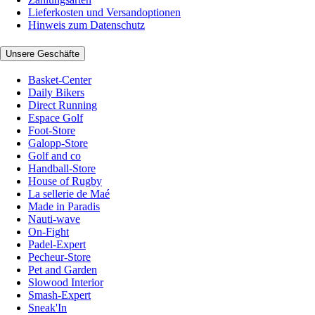
Lieferkosten und Versandoptionen
Hinweis zum Datenschutz
Unsere Geschäfte
Basket-Center
Daily Bikers
Direct Running
Espace Golf
Foot-Store
Galopp-Store
Golf and co
Handball-Store
House of Rugby
La sellerie de Maé
Made in Paradis
Nauti-wave
On-Fight
Padel-Expert
Pecheur-Store
Pet and Garden
Slowood Interior
Smash-Expert
Sneak'In