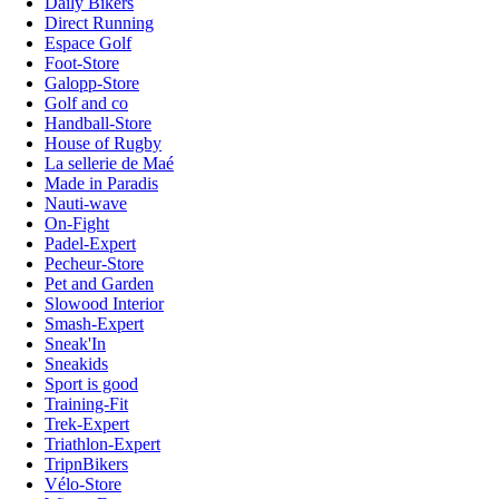
Daily Bikers
Direct Running
Espace Golf
Foot-Store
Galopp-Store
Golf and co
Handball-Store
House of Rugby
La sellerie de Maé
Made in Paradis
Nauti-wave
On-Fight
Padel-Expert
Pecheur-Store
Pet and Garden
Slowood Interior
Smash-Expert
Sneak'In
Sneakids
Sport is good
Training-Fit
Trek-Expert
Triathlon-Expert
TripnBikers
Vélo-Store