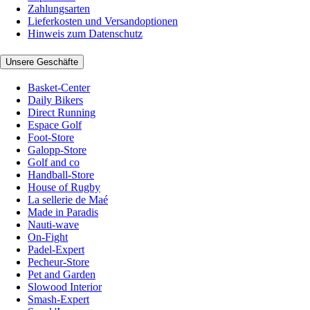
Zahlungsarten
Lieferkosten und Versandoptionen
Hinweis zum Datenschutz
Unsere Geschäfte
Basket-Center
Daily Bikers
Direct Running
Espace Golf
Foot-Store
Galopp-Store
Golf and co
Handball-Store
House of Rugby
La sellerie de Maé
Made in Paradis
Nauti-wave
On-Fight
Padel-Expert
Pecheur-Store
Pet and Garden
Slowood Interior
Smash-Expert