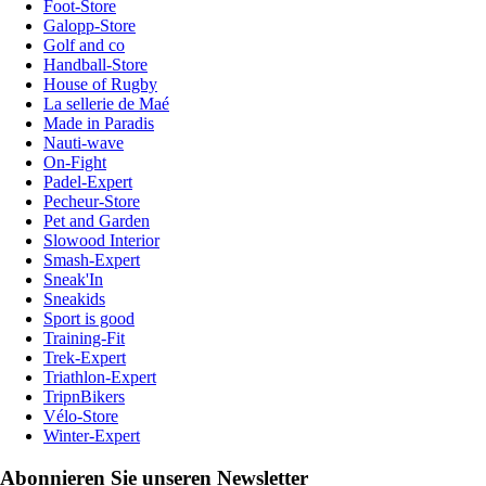
Foot-Store
Galopp-Store
Golf and co
Handball-Store
House of Rugby
La sellerie de Maé
Made in Paradis
Nauti-wave
On-Fight
Padel-Expert
Pecheur-Store
Pet and Garden
Slowood Interior
Smash-Expert
Sneak'In
Sneakids
Sport is good
Training-Fit
Trek-Expert
Triathlon-Expert
TripnBikers
Vélo-Store
Winter-Expert
Abonnieren Sie unseren Newsletter