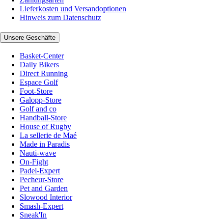
Lieferkosten und Versandoptionen
Hinweis zum Datenschutz
Unsere Geschäfte
Basket-Center
Daily Bikers
Direct Running
Espace Golf
Foot-Store
Galopp-Store
Golf and co
Handball-Store
House of Rugby
La sellerie de Maé
Made in Paradis
Nauti-wave
On-Fight
Padel-Expert
Pecheur-Store
Pet and Garden
Slowood Interior
Smash-Expert
Sneak'In