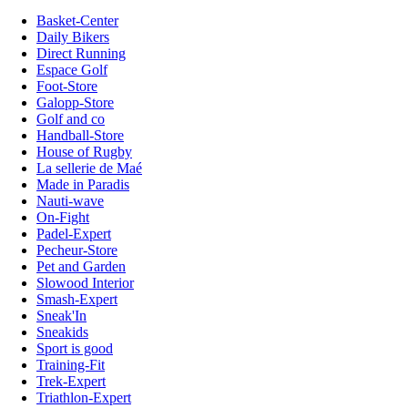
Basket-Center
Daily Bikers
Direct Running
Espace Golf
Foot-Store
Galopp-Store
Golf and co
Handball-Store
House of Rugby
La sellerie de Maé
Made in Paradis
Nauti-wave
On-Fight
Padel-Expert
Pecheur-Store
Pet and Garden
Slowood Interior
Smash-Expert
Sneak'In
Sneakids
Sport is good
Training-Fit
Trek-Expert
Triathlon-Expert