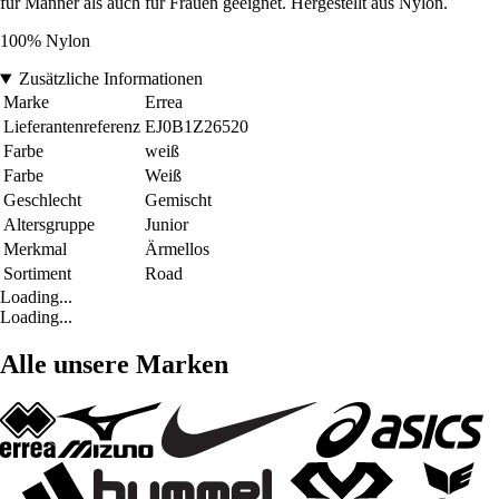
für Männer als auch für Frauen geeignet. Hergestellt aus Nylon.
100% Nylon
Zusätzliche Informationen
Marke
Errea
Lieferantenreferenz
EJ0B1Z26520
Farbe
weiß
Farbe
Weiß
Geschlecht
Gemischt
Altersgruppe
Junior
Merkmal
Ärmellos
Sortiment
Road
Loading...
Loading...
Alle unsere Marken