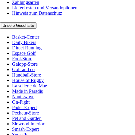
Zahlungsarten
Lieferkosten und Versandoptionen
Hinweis zum Datenschutz
Unsere Geschäfte
Basket-Center
Daily Bikers
Direct Running
Espace Golf
Foot-Store
Galopp-Store
Golf and co
Handball-Store
House of Rugby
La sellerie de Maé
Made in Paradis
Nauti-wave
On-Fight
Padel-Expert
Pecheur-Store
Pet and Garden
Slowood Interior
Smash-Expert
Sneak'In