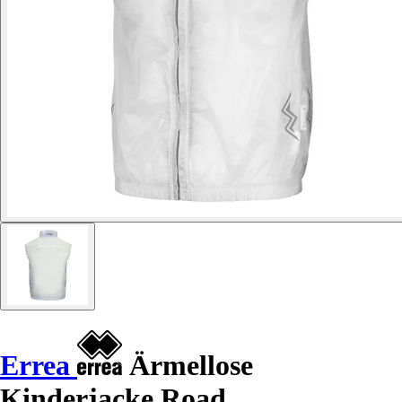
Errea
Ärmellose
Kinderjacke Road