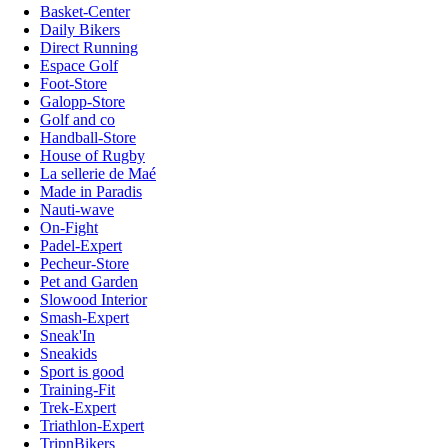
Basket-Center
Daily Bikers
Direct Running
Espace Golf
Foot-Store
Galopp-Store
Golf and co
Handball-Store
House of Rugby
La sellerie de Maé
Made in Paradis
Nauti-wave
On-Fight
Padel-Expert
Pecheur-Store
Pet and Garden
Slowood Interior
Smash-Expert
Sneak'In
Sneakids
Sport is good
Training-Fit
Trek-Expert
Triathlon-Expert
TripnBikers