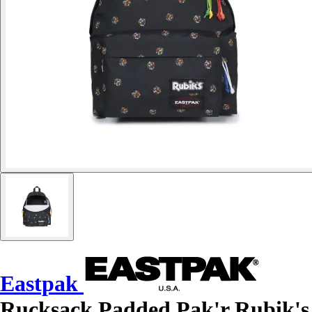
Eastpak
Rucksack Padded Pak'r Rubik's