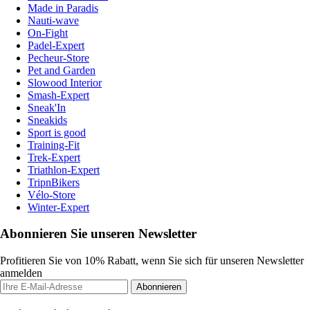
Made in Paradis
Nauti-wave
On-Fight
Padel-Expert
Pecheur-Store
Pet and Garden
Slowood Interior
Smash-Expert
Sneak'In
Sneakids
Sport is good
Training-Fit
Trek-Expert
Triathlon-Expert
TripnBikers
Vélo-Store
Winter-Expert
Abonnieren Sie unseren Newsletter
Profitieren Sie von 10% Rabatt, wenn Sie sich für unseren Newsletter
anmelden
Abonnieren