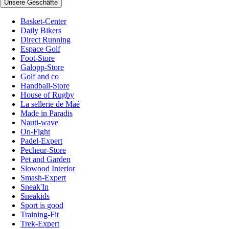
Unsere Geschäfte
Basket-Center
Daily Bikers
Direct Running
Espace Golf
Foot-Store
Galopp-Store
Golf and co
Handball-Store
House of Rugby
La sellerie de Maé
Made in Paradis
Nauti-wave
On-Fight
Padel-Expert
Pecheur-Store
Pet and Garden
Slowood Interior
Smash-Expert
Sneak'In
Sneakids
Sport is good
Training-Fit
Trek-Expert