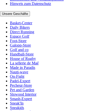
Hinweis zum Datenschutz
Unsere Geschäfte
Basket-Center
Daily Bikers
Direct Running
Espace Golf
Foot-Store
Galopp-Store
Golf and co
Handball-Store
House of Rugby
La sellerie de Maé
Made in Paradis
Nauti-wave
On-Fight
Padel-Expert
Pecheur-Store
Pet and Garden
Slowood Interior
Smash-Expert
Sneak'In
Sneakids