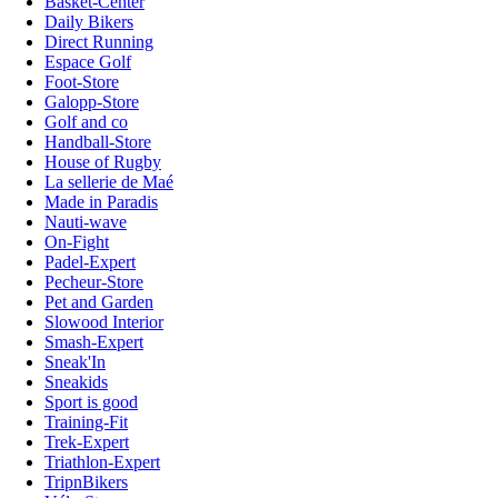
Basket-Center
Daily Bikers
Direct Running
Espace Golf
Foot-Store
Galopp-Store
Golf and co
Handball-Store
House of Rugby
La sellerie de Maé
Made in Paradis
Nauti-wave
On-Fight
Padel-Expert
Pecheur-Store
Pet and Garden
Slowood Interior
Smash-Expert
Sneak'In
Sneakids
Sport is good
Training-Fit
Trek-Expert
Triathlon-Expert
TripnBikers