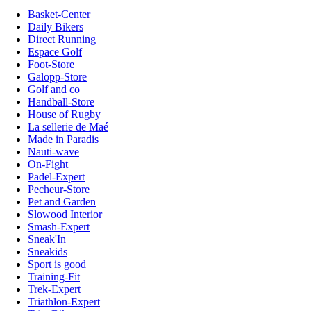
Basket-Center
Daily Bikers
Direct Running
Espace Golf
Foot-Store
Galopp-Store
Golf and co
Handball-Store
House of Rugby
La sellerie de Maé
Made in Paradis
Nauti-wave
On-Fight
Padel-Expert
Pecheur-Store
Pet and Garden
Slowood Interior
Smash-Expert
Sneak'In
Sneakids
Sport is good
Training-Fit
Trek-Expert
Triathlon-Expert