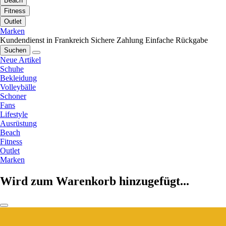
Beach
Fitness
Outlet
Marken
Kundendienst in Frankreich
Sichere Zahlung
Einfache Rückgabe
Suchen
Neue Artikel
Schuhe
Bekleidung
Volleybälle
Schoner
Fans
Lifestyle
Ausrüstung
Beach
Fitness
Outlet
Marken
Wird zum Warenkorb hinzugefügt...