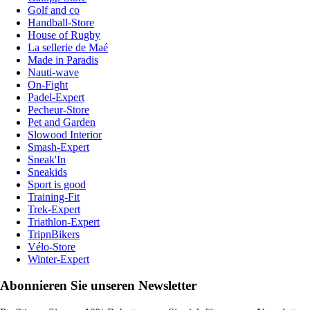
Golf and co
Handball-Store
House of Rugby
La sellerie de Maé
Made in Paradis
Nauti-wave
On-Fight
Padel-Expert
Pecheur-Store
Pet and Garden
Slowood Interior
Smash-Expert
Sneak'In
Sneakids
Sport is good
Training-Fit
Trek-Expert
Triathlon-Expert
TripnBikers
Vélo-Store
Winter-Expert
Abonnieren Sie unseren Newsletter