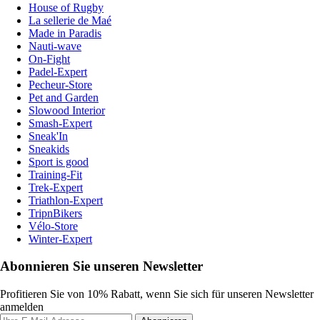
House of Rugby
La sellerie de Maé
Made in Paradis
Nauti-wave
On-Fight
Padel-Expert
Pecheur-Store
Pet and Garden
Slowood Interior
Smash-Expert
Sneak'In
Sneakids
Sport is good
Training-Fit
Trek-Expert
Triathlon-Expert
TripnBikers
Vélo-Store
Winter-Expert
Abonnieren Sie unseren Newsletter
Profitieren Sie von 10% Rabatt, wenn Sie sich für unseren Newsletter
anmelden