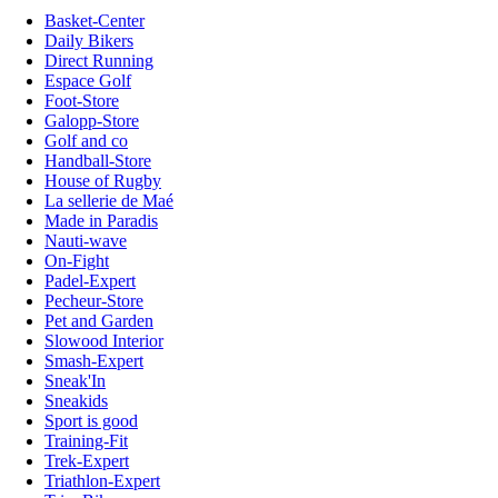
Basket-Center
Daily Bikers
Direct Running
Espace Golf
Foot-Store
Galopp-Store
Golf and co
Handball-Store
House of Rugby
La sellerie de Maé
Made in Paradis
Nauti-wave
On-Fight
Padel-Expert
Pecheur-Store
Pet and Garden
Slowood Interior
Smash-Expert
Sneak'In
Sneakids
Sport is good
Training-Fit
Trek-Expert
Triathlon-Expert