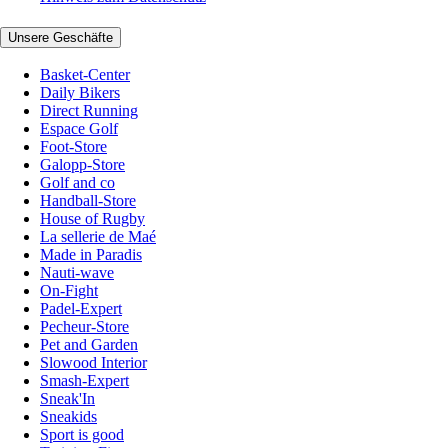
Unsere Geschäfte
Basket-Center
Daily Bikers
Direct Running
Espace Golf
Foot-Store
Galopp-Store
Golf and co
Handball-Store
House of Rugby
La sellerie de Maé
Made in Paradis
Nauti-wave
On-Fight
Padel-Expert
Pecheur-Store
Pet and Garden
Slowood Interior
Smash-Expert
Sneak'In
Sneakids
Sport is good