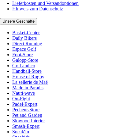
Lieferkosten und Versandoptionen
Hinweis zum Datenschutz
Unsere Geschäfte
Basket-Center
Daily Bikers
Direct Running
Espace Golf
Foot-Store
Galopp-Store
Golf and co
Handball-Store
House of Rugby
La sellerie de Maé
Made in Paradis
Nauti-wave
On-Fight
Padel-Expert
Pecheur-Store
Pet and Garden
Slowood Interior
Smash-Expert
Sneak'In