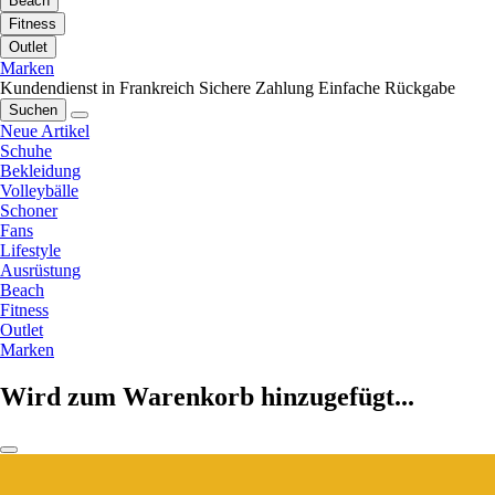
Beach
Fitness
Outlet
Marken
Kundendienst in Frankreich
Sichere Zahlung
Einfache Rückgabe
Suchen
Neue Artikel
Schuhe
Bekleidung
Volleybälle
Schoner
Fans
Lifestyle
Ausrüstung
Beach
Fitness
Outlet
Marken
Wird zum Warenkorb hinzugefügt...