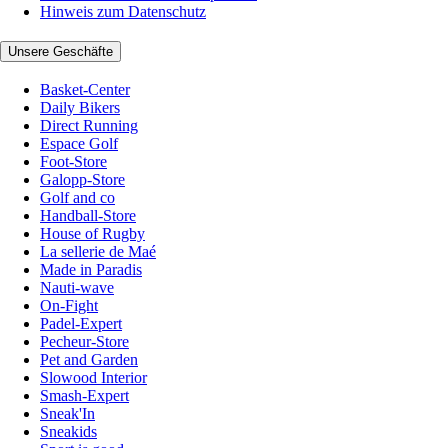
Hinweis zum Datenschutz
Unsere Geschäfte
Basket-Center
Daily Bikers
Direct Running
Espace Golf
Foot-Store
Galopp-Store
Golf and co
Handball-Store
House of Rugby
La sellerie de Maé
Made in Paradis
Nauti-wave
On-Fight
Padel-Expert
Pecheur-Store
Pet and Garden
Slowood Interior
Smash-Expert
Sneak'In
Sneakids