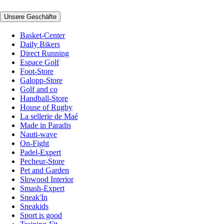
Unsere Geschäfte
Basket-Center
Daily Bikers
Direct Running
Espace Golf
Foot-Store
Galopp-Store
Golf and co
Handball-Store
House of Rugby
La sellerie de Maé
Made in Paradis
Nauti-wave
On-Fight
Padel-Expert
Pecheur-Store
Pet and Garden
Slowood Interior
Smash-Expert
Sneak'In
Sneakids
Sport is good