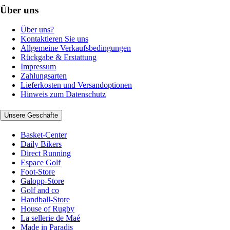
Über uns
Über uns?
Kontaktieren Sie uns
Allgemeine Verkaufsbedingungen
Rückgabe & Erstattung
Impressum
Zahlungsarten
Lieferkosten und Versandoptionen
Hinweis zum Datenschutz
Unsere Geschäfte
Basket-Center
Daily Bikers
Direct Running
Espace Golf
Foot-Store
Galopp-Store
Golf and co
Handball-Store
House of Rugby
La sellerie de Maé
Made in Paradis