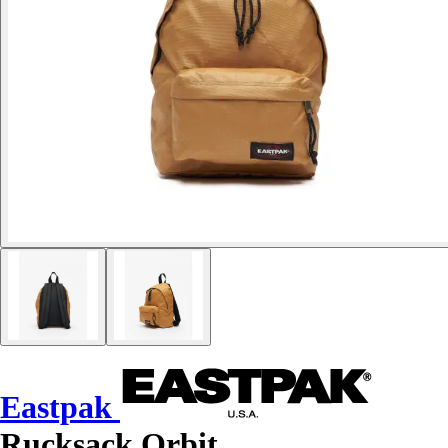
Eastpak
Rucksack Orbit