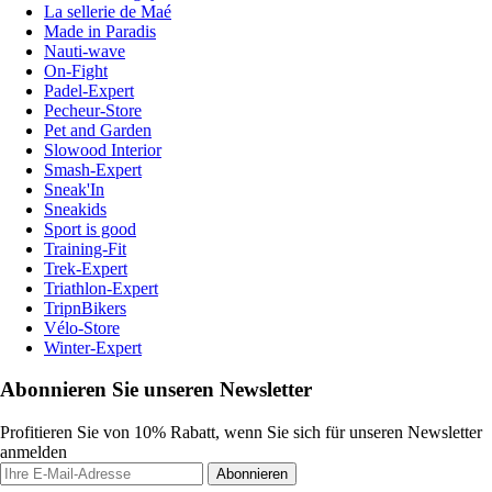
La sellerie de Maé
Made in Paradis
Nauti-wave
On-Fight
Padel-Expert
Pecheur-Store
Pet and Garden
Slowood Interior
Smash-Expert
Sneak'In
Sneakids
Sport is good
Training-Fit
Trek-Expert
Triathlon-Expert
TripnBikers
Vélo-Store
Winter-Expert
Abonnieren Sie unseren Newsletter
Profitieren Sie von 10% Rabatt, wenn Sie sich für unseren Newsletter
anmelden
Abonnieren