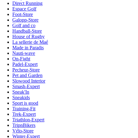
Direct Running
Espace Golf
Foot-Store
Galopp-Store
Golf and co
Handball-Store
House of Rugby
La sellerie de Maé
Made in Paradis
Nauti-wave
On-Fight
Padel-Expert
Pecheur-Store
Pet and Garden
Slowood Interior
Smash-Expert
Sneak'In
Sneakids
Sport is good
Training-Fit
Trek-Expert
Triathlon-Expert
TripnBikers
Vélo-Store
Winter-Expert