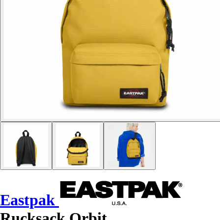
Eastpak
Rucksack Orbit