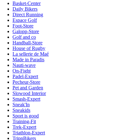
Basket-Center
Daily Bikers
Direct Running
Espace Golf
Foot-Store
Galopp-Store
Golf and co
Handball-Store
House of Rugby
La sellerie de Maé
Made in Paradis
Nauti-wave
On-Fight
Padel-Expert
Pecheur-Store
Pet and Garden
Slowood Interior
Smash-Expert
Sneak'In
Sneakids
Sport is good
Training-Fit
Trek-Expert
Triathlon-Expert
TripnBikers